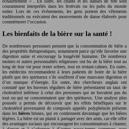
échauffement « . En outre, les chants et les danses de fête sont
couramment interprétés dans les festivals ou les pubs du monde
entier. Lors de ces événements, les gens portent des vêtements
traditionnels ou exécutent des mouvements de danse élaborés pour
commémorer l’occasion.
Les bienfaits de la bière sur la santé !
De nombreuses personnes pensent que la consommation de bière a
des propriétés thérapeutiques, notamment parce qu’elle favorise une
digestion saine et encourage la longévité humaine. De nombreux
moines et autres personnalités religieuses ont bu de la bière tout au
long de leur vie pour rester sobres, tout en restant calmes. En outre,
les médecins recommandent à leurs patients de boire de la bière
plutôt que des spiritueux s’ils souffrent d’une mauvaise digestion et
d’un manque d’énergie. En outre, des chercheurs anglais ont
constaté que les buveurs réguliers de bière présentaient un taux de
cholestérol inférieur à celui des personnes qui ne buvaient pas du
tout ou qui ne consommaient que des spiritueux. Une analyse plus
poussée a permis de découvrir que les effets bénéfiques sur le
cholestérol provenaient de composés appelés polyphénols présents
dans les
bières
brunes, qui en contiennent davantage que les bières
légères. La bière est un plaisir à partager avec des amis, car elle offre
des avantages sociaux qui encouragent les consommateurs à chanter,
à danser et à s’adonner à d’autres passe-temps communs avec